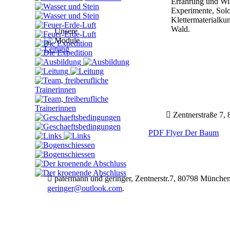
Erfahrung und W
Experimente, Sol
Klettermaterialku
Wald.
Unsere
Module

Zentnerstraße 7,
PDF Flyer Der Baum

patermann und geringer, Zentnerstr.7, 80798 Münche
geringer@outlook.com
.